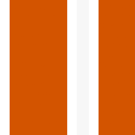
Tecnológicos
Enriquec
Al Por Mayor
En El Via
De Tubos De
Cuando 
Acero Al
Carcasa 
Carbono API
Petróleo
5L{:}{:de}API
Encuent
5L Carbon
Con La
Steel Pipe
Tecnologí
Wholesale
{:de}Wel
Technological
Reiseber
Manufacturer
Ernde
S{:}
Begegnu
{:fr}Fabricants
Wenn
Technologiqu
Ölgehäu