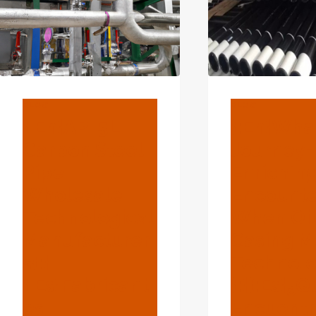
BLOG
BLOG
{:en}API 5L
{:en}Wha
Carbon Steel
Journey-
Pipe
Enrichin
Wholesale
Encounte
Technological
When Oi
Manufacturer
Casing M
S{:}
Technol
{:es}Fabricant
{:}{:es}¿
Es
Encuent