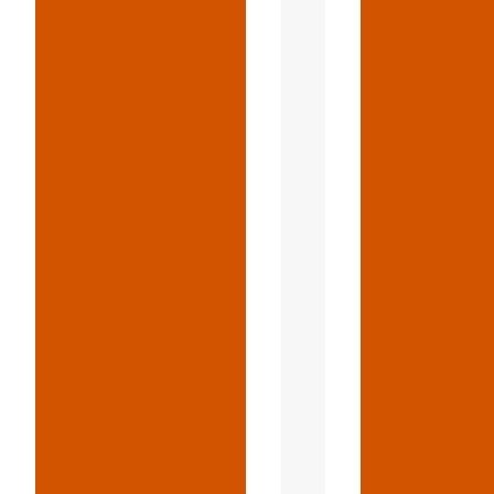
Es En Gros De
Auf
Tuyaux En
Technolo
Acier Au
Trifft?{:}
Carbone API
{:fr}Quel
5L{:}{:ru}
Rencont
Оптовые
Enrichis
Технологичес
Lorsque 
Кие
Carter
Производите
Pétrolier
Ли Труб Из
Rencontr
Углеродисто
Technolo
Й Стали API
{:}{:ru}К
5L{:}
Увлекат
{:it}Produttori
Ое