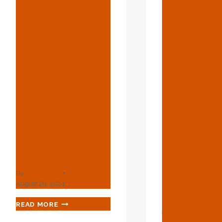
ขายส่งท่อเหล็ก
Petrolife
คาร์บอน API
Incontra
5L{:}{:ko}API
Tecnologi
5L 탄소강관 도
{:pl}Jakie
매 기술 제조업
Wzbogac
체{:}{:sv}API 5L
E Podróż
Kolstålrör
Spotkani
Grossist
Gdy Obu
Tekniska
Olejowa
Tillverkare{:}
Spotyka 
Technolo
By
webadmin
{:}{:hi}जब 
August 29, 2024
आवरण प्रौद्य
{:EN}API
READ MORE
5L
से मिलता है त