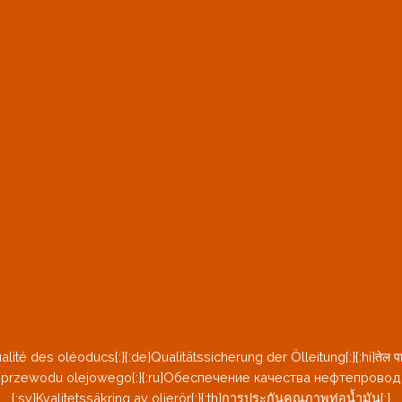
enie Jakości Przew
ение Качества Неф
e Calidad De Tuber
säkring Av Oljerör{:
คุณภาพท่อน้ำมัน{:}
ité des oléoducs{:}{:de}Qualitätssicherung der Ölleitung{:}{:hi}तेल पाइप ग
zewodu olejowego{:}{:ru}Обеспечение качества нефтепроводов{:}{
{:sv}Kvalitetssäkring av oljerör{:}{:th}การประกันคุณภาพท่อน้ำมัน{:}