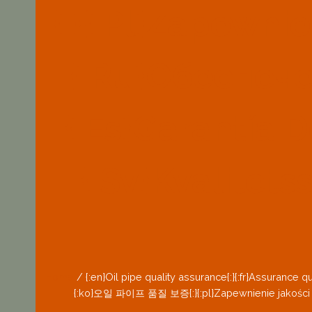
{:}{:pl}Zapewni
{:ru}Обеспеч
{:es}Garantía D
{:sv}Kvalitets
Home
/
{:en}Oil pipe quality assurance{:}{:fr}Assurance qual
{:ko}오일 파이프 품질 보증{:}{:pl}Zapewnienie jakości pr