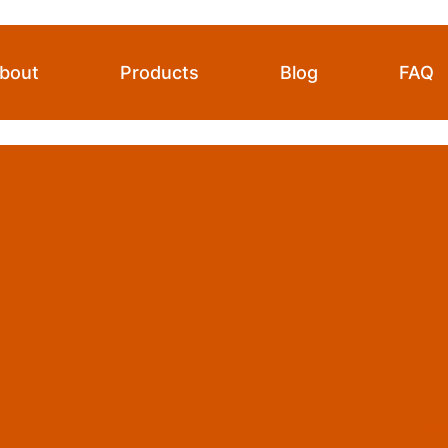
bout
Products
Blog
FAQ
Quality Assurance{:
oducs{:}{:de}Qualit
ल पाइप गुणवत्ता आश्वास
bo Dell’olio{:}{: