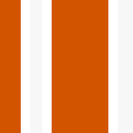
Zifikationen
gie
Und
Wünschen
le
Sie, Sie Wären
re
Sorgfältiger
sante
Gewesen.{:}
Le
{:fr}Manquez
Ces
Spécifications
e La
De
gie ?
Comparaison
акое
Des Carters
ельн
D'huile Et
J'aurais Aimé