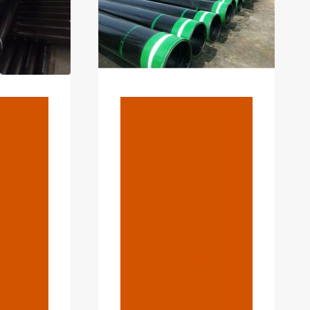
BLOG
t
{:en}Miss
These Oil
g
Casing
r
Comparison
l
Specifications
eets
And Wish You
ogy?
Had Been
Qué
More Diligent.
ro
{:}{:es}Echa De