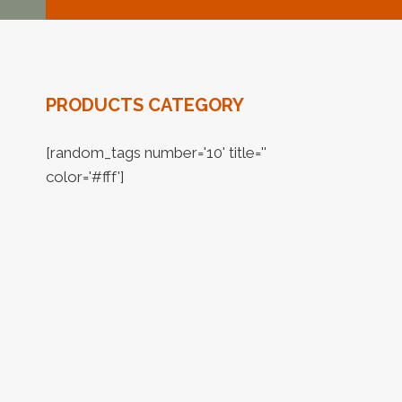
PRODUCTS CATEGORY
[random_tags number='10' title=''
color='#fff']