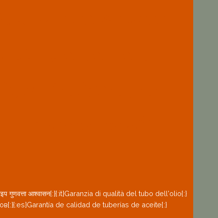
odu Olejowego{:}
тепроводов{:}
ías De Aceite{:}
}{:th}การประกัน
ुणवत्ता आश्वासन{:}{:it}Garanzia di qualità del tubo dell'olio{:}
:es}Garantía de calidad de tuberías de aceite{:}