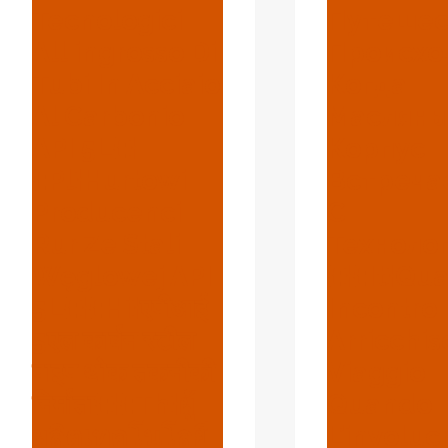
Tecnologici
Путешес
All'ingrosso Di
Происхо
Tubi In Acciaio
Когда
Al Carbonio
Маслян
API 5L{:}
Корпус
{:pl}Hurtowi
Встреча
Producenci
С
Rur Ze Stali
Техноло
Węglowej API
{:}{:it}Qu
5L{:}{:hi}एपीआई
Incontro
5एल कार्बन स्टील
Arricchisc
पाइप थोक तकनीकी
Viaggio
निर्माता{:}{:th}ผู้
Quando
ผลิตเทคโนโลยี
L’involuc