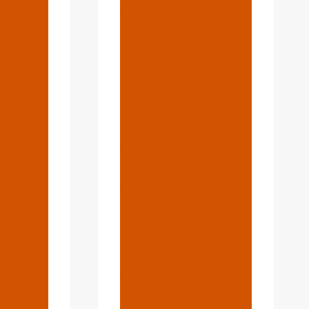
твие
Que Vous Ayez
дит,
Été Plus
Diligent.{:}
ый
{:ru}
Пропустили
ется
Эти
Сравнительн
гией?
Ые
ale
Характерист
Ики
e Il
Масляных
Корпусов И
Хотели Бы,
ro
Чтобы Вы