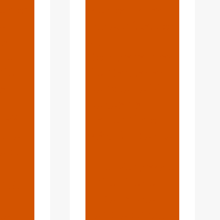
edor
Menos Estas
je
Especificacion
La
Es
De
Comparativas
 Se
De Carcasas
ra
De Aceite Y
Desearía
a?{:}
Haber Sido
che
Más Diligente.
eich
{:}
{:de}Verpasse
ng,
N Sie Diese
Ölgehäuse-
se
Vergleichsspe