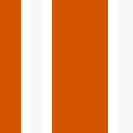
ro
Были Более
 La
Прилежными
a?{:}
.{:}
{:it}Perdetevi
ając
Queste
Specifiche Di
e,
Confronto Dei
dowa
Corpi Dell'olio
E Vorrei Che
Się Z
Foste Stati Più
gią?
Diligenti.{:}
तेल
{:pl}Przegapis
ोगिकी
Z Te
ो क्या
Specyfikacje