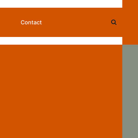
Contact
}{:fr}Assurance
ätssicherung Der
न{:}{:it}Garanzia Di
ko}오일 파이프 품질 보증