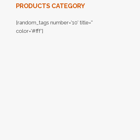
PRODUCTS CATEGORY
[random_tags number='10' title=''
color='#fff']