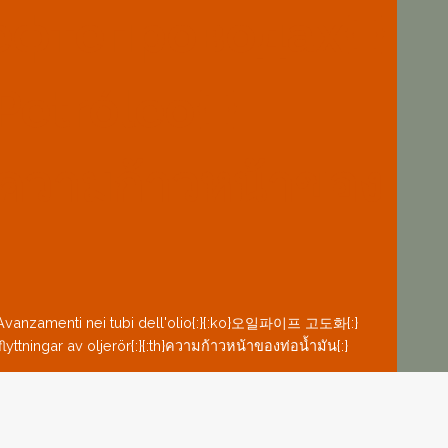
ефтепроводах{:}
Petróleo{:}
h}ความก้าวหน้าของ
}{:it}Avanzamenti nei tubi dell'olio{:}{:ko}오일파이프 고도화{:}
tningar av oljerör{:}{:th}ความก้าวหน้าของท่อน้ำมัน{:}