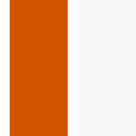
Ambientes
Extremos,
¿cómo Se
Sostiene Esta
Carcasa De
Aceite?{:}
{:de}Wie Hält
Dieses
Ölgehäuse In
Extremen
Umgebungen
Stand?{:}
{:fr}Dans Des
Environneme