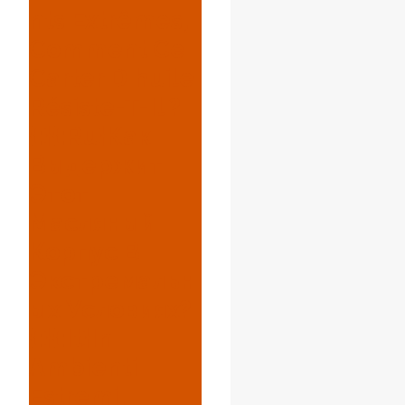
Nts Extrêmes,
Comment Ce
Carter D'huile
Résiste-T-Il ?
{:}{:ru}Как
Выдержит
Этот
Масляный
Корпус В
Экстремальн
Ых Условиях?
{:}{:it}In
Ambienti
Estremi,