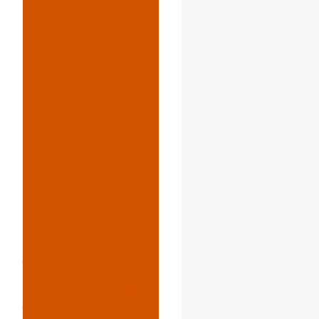
Come Regge
Questo
Involucro
Dell'olio?{:}
{:pl}Jak
Wytrzymuje
Ta Osłona
Olejowa W
Ekstremalnyc
H Warunkach?
{:}{:hi}चरम
वातावरण में, यह तेल
आवरण कैसे टिका
रहता है?{:}{:th}