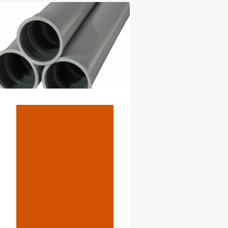
BLOG
{:en}In
Extreme
Environments,
How Does This
Oil Casing
Hold Up?{:}
{:es}En