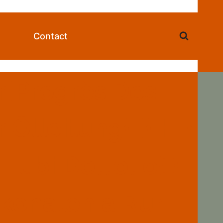
Contact
fr}Progrès Des
 Ölleitung{:}{:hi}
 Tubi Dell’olio{:}
onalenia Rur