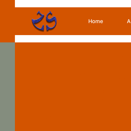
Skip
to
content
Home
A
{:en}Oil Pipe
Oléoducs{:}{:de}F
तेल पाइप उन्नति{:
{:ko}오일파이프 