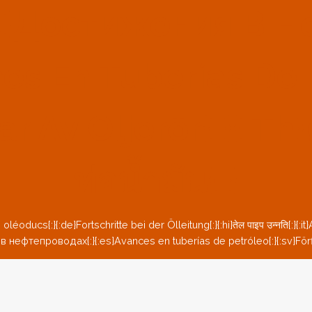
ru}Достижения В Н
es En Tuberías De 
gar Av Oljerör{:}{:t
ท่อน้ำมัน{:}
oléoducs{:}{:de}Fortschritte bei der Ölleitung{:}{:hi}तेल पाइप उन्नति{:
 нефтепроводах{:}{:es}Avances en tuberías de petróleo{:}{:sv}Förflyt