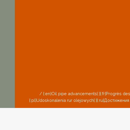
Olejowych{:}{:
{:es}Avanc
{:sv}Förflyttnin
Home
/
{:en}Oil pipe advancements{:}{:fr}Progrès des 
{:pl}Udoskonalenia rur olejowych{:}{:ru}Достижения в