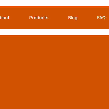
bout
Products
Blog
FAQ
 Advancements{:}{:
ortschritte Bei Der
}{:it}Avanzamenti Nei
고도화{:}{:pl}Udosk