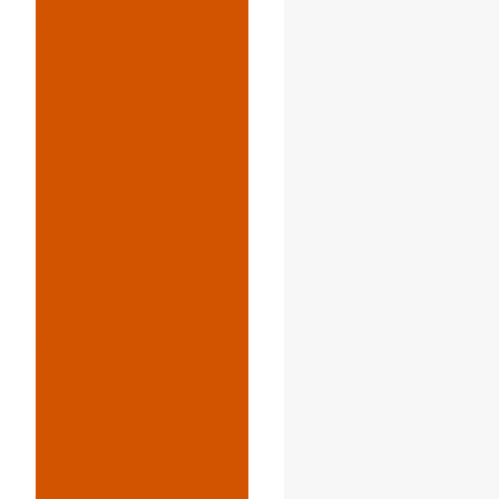
ในสภาพ
แวดล้อมที่
รุนแรง ท่อน้ำมัน
นี้จะทนทานได้
อย่างไร{:}{:ko}
극한 환경에서
이 오일 케이싱
은 어떻게 버티
나요?{:}
{:sv}Hur Håller
Detta
Oljehölje I
Extrema
Miljöer?{:}