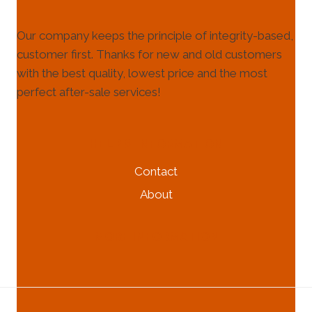
요?
BOÎTIER
{:}
D'ALÉSAGE ?
Our company keeps the principle of integrity-based,
{:SV}VAD
COMMENT
ANVÄNDS
customer first. Thanks for new and old customers
EST-
EN
IL
with the best quality, lowest price and the most
PUP
UTILISÉ
perfect after-sale services!
JOINT
?
TILL?
{:}
{:}
{:RU}
ЧТО
HELP & INFORMATION
ТАКОЕ
Contact
ОБСАДНАЯ
КОЛОННА?
About
КАК
ЭТО
ИСПОЛЬЗУЕТСЯ?
MORE INFORMATION
{:}
{:IT}COS'È
UN
INVOLUCRO
FORATO?