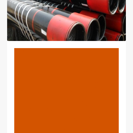
BLOG
{:en}what Is A Pup Joint
Used For?{:}{:es}¿Para Qué
Se Utiliza Un Porro De
Cachorro?{:}{:de}Wofür
Wird Ein Welpengelenk
Verwendet?{:}{:fr}à Quoi
Sert Un Joint Pour Chiots ?
{:}{:ru}для Чего