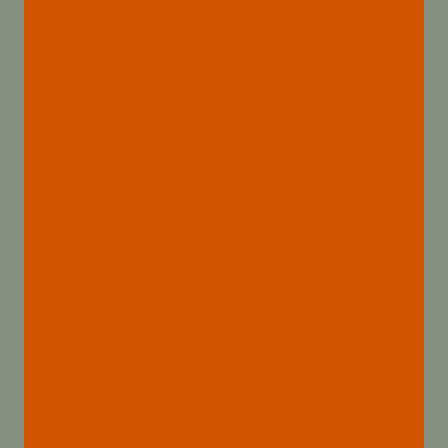
Chinach{:}{:ru}
КОРПУС API 5CT
C90, Лучший
Поставщик В
Китае{:}
{:es}CARCASA API
5CT C90 Mejor