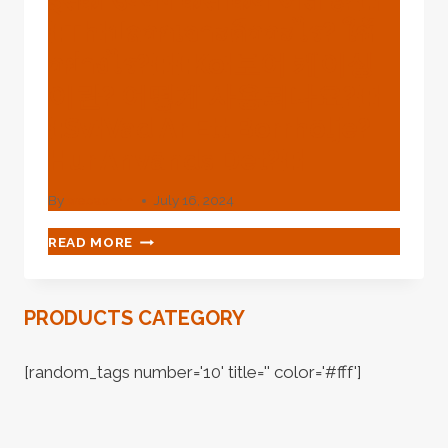
इसका उपयोग कैसे किया जाता है?{:}
{:}
{:th}ปลอกเจาะคืออะไร? ใช้
{:PL}DO
CZEGO
อย่างไร?{:}{:ko}보어 케이싱
SŁUŻY
STAW
이란? 어떻게 사용되나요?{:}
SZCZENIĘCIA?
{:sv}Vad Är Ett Borrhölje?
{:}
{:HI}
Hur Används Det?{:}
पिल्ला
जोड़
By
webadmin
July 16, 2024
का
उपयोग
{:EN}WHAT
READ MORE
किस
IS
लिए
A
किया
BORE
PRODUCTS CATEGORY
जाता
CASING?
है?
HOW
{:}
IS
[random_tags number='10' title='' color='#fff']
{:TH}
IT
ข้อ
USED?
ต่อ
{:}
ลูก