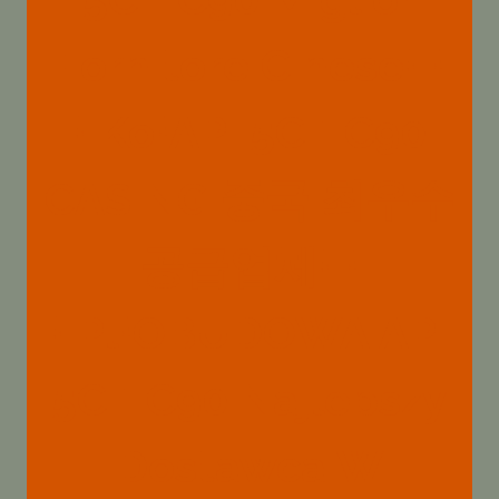
Fornitore Cinese{:}
{:ko}API 5CT C90
CASING 중국 최우수
공급업체{:}
{:pl}OBUDOWA API
5CT C90 Najlepszy
Dostawca W