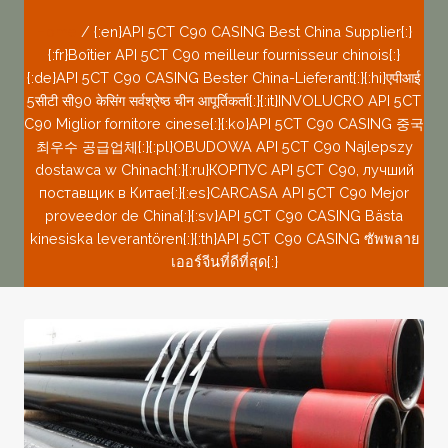
Home
/
{:en}API 5CT C90 CASING Best China Supplier{:}
{:fr}Boîtier API 5CT C90 meilleur fournisseur chinois{:}
{:de}API 5CT C90 CASING Bester China-Lieferant{:}{:hi}एपीआई
5सीटी सी90 केसिंग सर्वश्रेष्ठ चीन आपूर्तिकर्ता{:}{:it}INVOLUCRO API 5CT
C90 Miglior fornitore cinese{:}{:ko}API 5CT C90 CASING 중국
최우수 공급업체{:}{:pl}OBUDOWA API 5CT C90 Najlepszy
dostawca w Chinach{:}{:ru}КОРПУС API 5CT C90, лучший
поставщик в Китае{:}{:es}CARCASA API 5CT C90 Mejor
proveedor de China{:}{:sv}API 5CT C90 CASING Bästa
kinesiska leverantören{:}{:th}API 5CT C90 CASING ซัพพลาย
เออร์จีนที่ดีที่สุด{:}