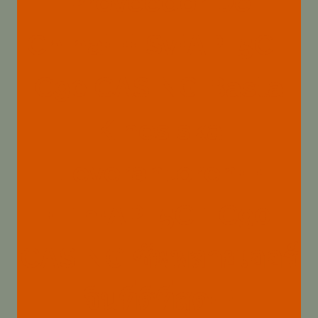
Proveedor De
China{:}{:sv}API 5CT
C90 CASING Bästa
Kinesiska
Leverantören{:}
{:th}API 5CT C90
CASING ซัพพลายเออร์
จีนที่ดีที่สุด{:}