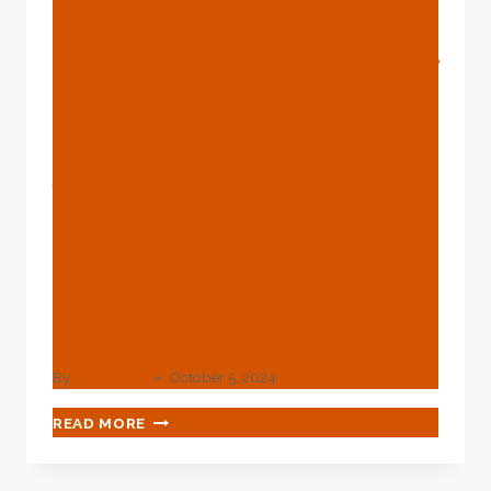
Используется Пупсовый
Косяк?{:}{:it}a Cosa Serve Il
Pup Joint?{:}{:pl}do Czego
Służy Staw Szczenięcia?{:}
{:hi}पिल्ला जोड़ का उपयोग किस लिए
किया जाता है?{:}{:th}ข้อต่อลูก
สุนัขใช้ทำอะไร?{:}{:ko}강아
지 관절은 어떤 용도로 사용되
나요?{:}{:sv}vad Används
En Pup Joint Till?{:}
By
webadmin
October 5, 2024
{:EN}WHAT
READ MORE
IS
A
PUP