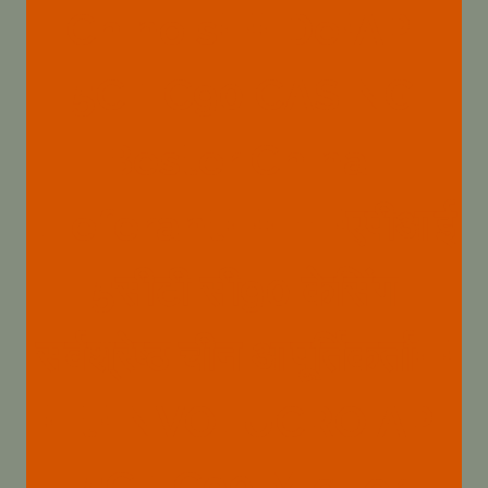
Chinois{:}{:de}API
5CT C90 CASING
Bester China-
Lieferant{:}{:hi}एपीआई
5सीटी सी90 केसिंग
सर्वश्रेष्ठ चीन आपूर्तिकर्ता{:}
{:it}INVOLUCRO API
5CT C90 Miglior