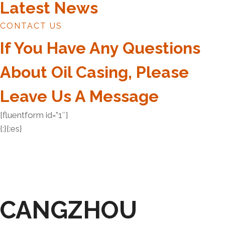
Latest News
CONTACT US
If You Have Any Questions
About Oil Casing, Please
Leave Us A Message
[fluentform id=”1″]
{:}{:es}
CANGZHOU