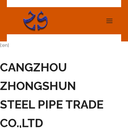
Skip
to
content
{:en}
CANGZHOU
ZHONGSHUN
STEEL PIPE TRADE
CO.,LTD