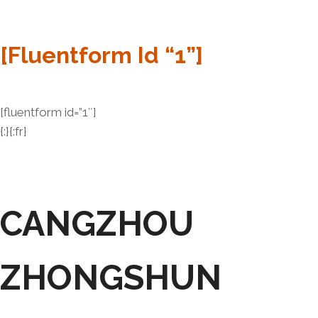
[fluentform Id “1”]
[fluentform id=”1″]
{:}{:fr}
CANGZHOU
ZHONGSHUN