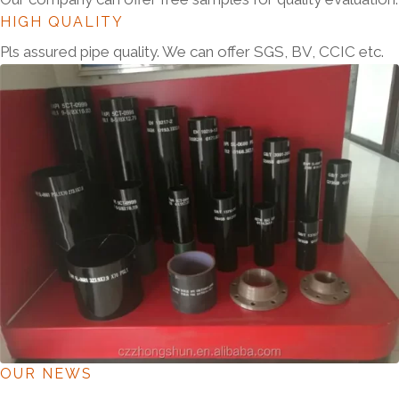
HIGH QUALITY
Pls assured pipe quality. We can offer SGS, BV, CCIC etc.
OUR NEWS