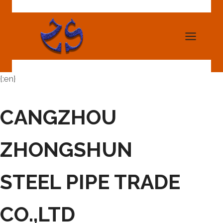
Skip
to
content
{:en}
CANGZHOU
ZHONGSHUN
STEEL PIPE TRADE
CO.,LTD