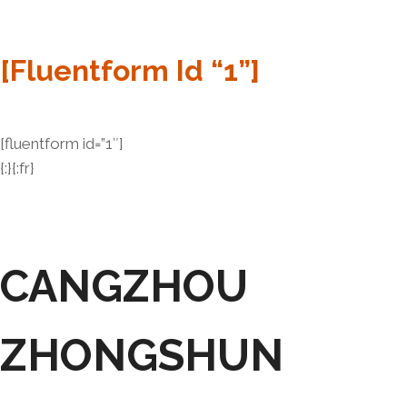
[fluentform Id “1”]
[fluentform id=”1″]
{:}{:fr}
CANGZHOU
ZHONGSHUN