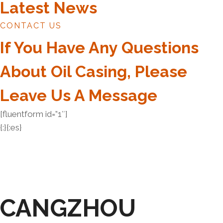
Latest News
CONTACT US
If You Have Any Questions
About Oil Casing, Please
Leave Us A Message
[fluentform id=”1″]
{:}{:es}
CANGZHOU