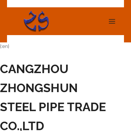
Skip
to
content
{:en}
CANGZHOU
ZHONGSHUN
STEEL PIPE TRADE
CO.,LTD