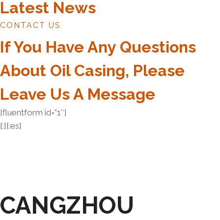
Latest News
CONTACT US
If You Have Any Questions
About Oil Casing, Please
Leave Us A Message
[fluentform id=”1″]
{:}{:es}
CANGZHOU