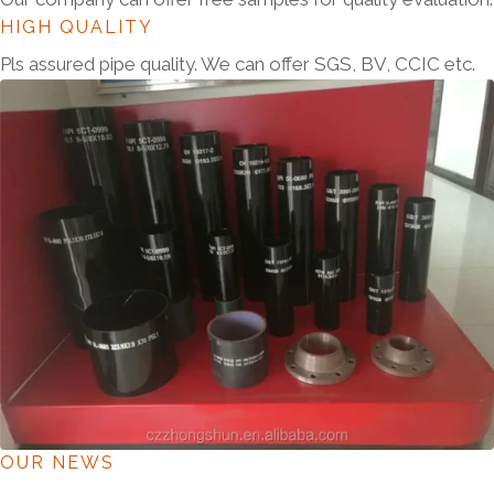
HIGH QUALITY
Pls assured pipe quality. We can offer SGS, BV, CCIC etc.
OUR NEWS