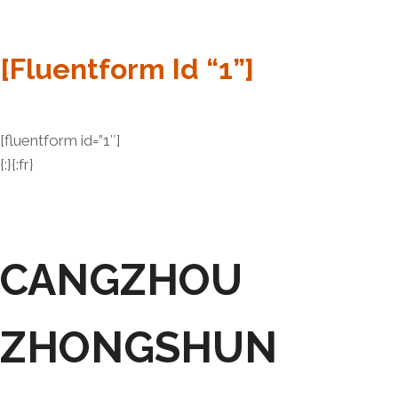
[fluentform Id “1”]
[fluentform id=”1″]
{:}{:fr}
CANGZHOU
ZHONGSHUN