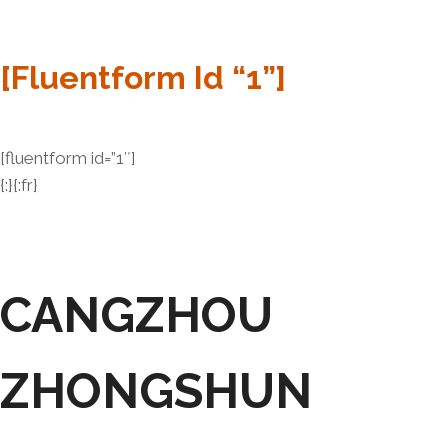
[fluentform Id “1”]
[fluentform id=”1″]
{:}{:fr}
CANGZHOU
ZHONGSHUN