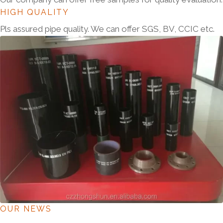
HIGH QUALITY
Pls assured pipe quality. We can offer SGS, BV, CCIC etc.
OUR NEWS