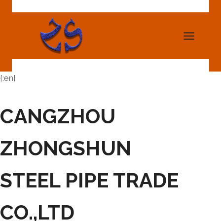
Skip
to
content
{:en}
CANGZHOU
ZHONGSHUN
STEEL PIPE TRADE
CO.,LTD