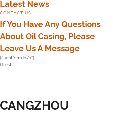
Latest News
CONTACT US
If You Have Any Questions
About Oil Casing, Please
Leave Us A Message
[fluentform id=”1″]
{:}{:es}
CANGZHOU