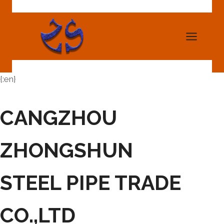
Skip
to
content
{:en}
CANGZHOU
ZHONGSHUN
STEEL PIPE TRADE
CO.,LTD