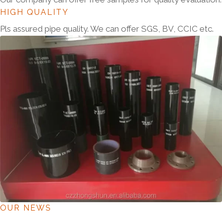
HIGH QUALITY
Pls assured pipe quality. We can offer SGS, BV, CCIC etc.
OUR NEWS