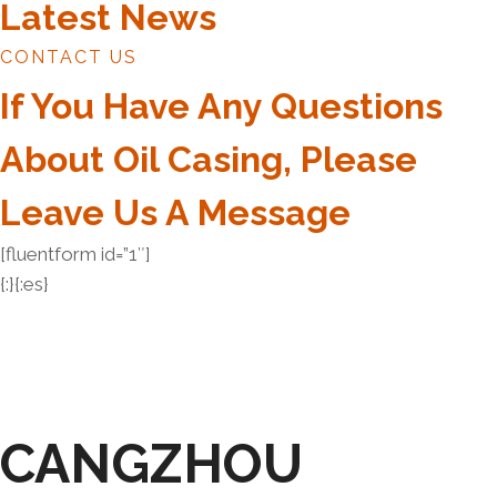
Latest News
CONTACT US
If You Have Any Questions
About Oil Casing, Please
Leave Us A Message
[fluentform id=”1″]
{:}{:es}
CANGZHOU