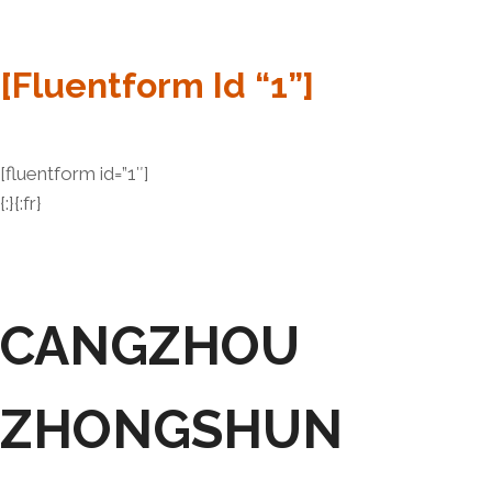
[fluentform Id “1”]
[fluentform id=”1″]
{:}{:fr}
CANGZHOU
ZHONGSHUN