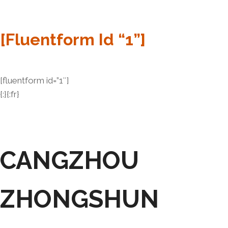
[fluentform Id “1”]
[fluentform id=”1″]
{:}{:fr}
CANGZHOU
ZHONGSHUN