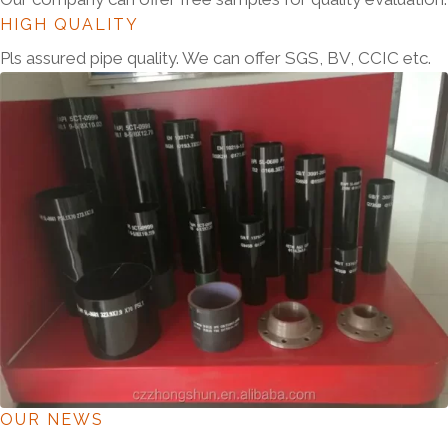
HIGH QUALITY
Pls assured pipe quality. We can offer SGS, BV, CCIC etc.
OUR NEWS