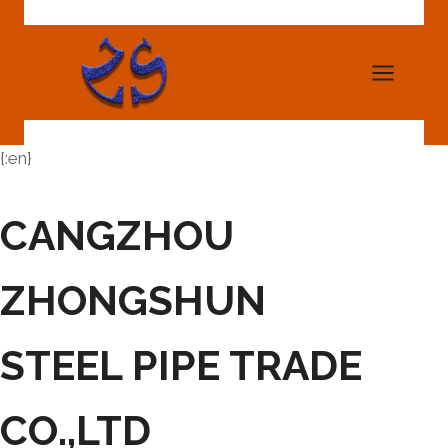
Skip
to
content
{:en}
CANGZHOU
ZHONGSHUN
STEEL PIPE TRADE
CO.,LTD