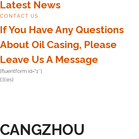
Latest News
CONTACT US
If You Have Any Questions
About Oil Casing, Please
Leave Us A Message
[fluentform id=”1″]
{:}{:es}
CANGZHOU